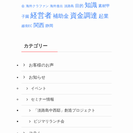
知識
目的
素材甲
会
海外クラファン
海外進出
淡路島
経営者
資金調達
補助金
起業
子園
関西
静岡
越境EC
カテゴリー
お客様のお声
お知らせ
イベント
セミナー情報
「淡路島中西邸」創造プロジェクト
ビジマリランチ会