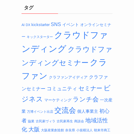
タグ
SNS
イベント
kickstarter
オンラインセミナ
AI
DX
クラウドファ
ー
キックスターター
ンディング
クラウドファ
クラ
ンディングセミナー
ファン
クラファ
クラファンアイディア
ビ
セミナー
コミュニティ
ンセミナー
ジネス
ランチ会
一次産
マーケティング
交流会
初心
業
個人事業主
万博イベント出店
地域活性
者
協業
古民家ヴィラ
古民家再生
商談会
化
大阪
大阪産業創造館
奈良県
小規模法人
朝来市商工