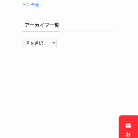
ランチ会～
アーカイブ一覧
ア
ー
カ
イ
ブ
一
覧