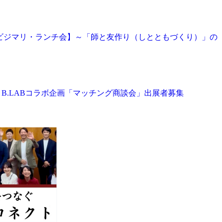
 開催【ビジマリ・ランチ会】～「師と友作り（しとともづくり）」の
開催】B.LABコラボ企画「マッチング商談会」出展者募集