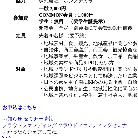
協力
株式会社ニホンノチカラ
一般 2,000円
COMMON会員：1,000円
参加費
学生：無料
（要学生証提示）
懇親会：予定 別会場にて会費5000円前後
定員
先着30名様 （要予約）
・地域素材、食、観光、地域産品に関心のあ
・自治体、商工会議所、商工会、観光協会な
・地域事業者、生産者、飲食、加工品、食品
・地域の素材や商品をPRしたい方
対象
・地域ブランドづくりや販路開拓に関心のあ
・地域課題をビジネスとして解決したい企業
・日本の素材甲子園に関心のある企業・自治
・公民連携、地方創生、地域活性化に関心の
・地域と関わりたい学生、若手社会人、地域
お申込はこちら
お知らせ
セミナー情報
クラウドファンディング
クラウドファンディングセミナー
よかったらシェアしてね！