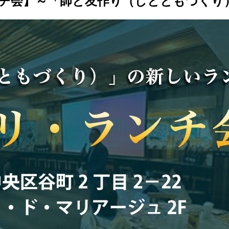
リ・ランチ会】～「師と友作り（しとともづく