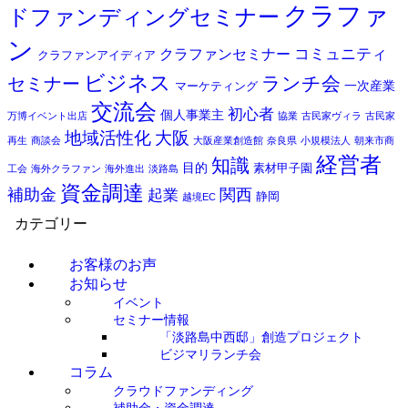
クラファ
ドファンディングセミナー
ン
コミュニティ
クラファンセミナー
クラファンアイディア
ビジネス
セミナー
ランチ会
一次産業
マーケティング
交流会
初心者
個人事業主
万博イベント出店
協業
古民家ヴィラ
古民家
地域活性化
大阪
再生
商談会
大阪産業創造館
奈良県
小規模法人
朝来市商
経営者
知識
目的
素材甲子園
工会
海外クラファン
海外進出
淡路島
資金調達
補助金
関西
起業
静岡
越境EC
カテゴリー
お客様のお声
お知らせ
イベント
セミナー情報
「淡路島中西邸」創造プロジェクト
ビジマリランチ会
コラム
クラウドファンディング