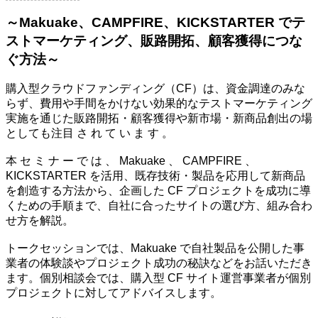
～Makuake、CAMPFIRE、KICKSTARTER でテ
ストマーケティング、販路開拓、顧客獲得につな
ぐ方法～
購入型クラウドファンディング（CF）は、資金調達のみな
らず、費用や手間をかけない効果的なテストマーケティング
実施を通じた販路開拓・顧客獲得や新市場・新商品創出の場
としても注目 さ れ て い ま す 。
本 セ ミ ナ ー で は 、 Makuake 、 CAMPFIRE 、
KICKSTARTER を活用、既存技術・製品を応用して新商品
を創造する方法から、企画した CF プロジェクトを成功に導
くための手順まで、自社に合ったサイトの選び方、組み合わ
せ方を解説。
トークセッションでは、Makuake で自社製品を公開した事
業者の体験談やプロジェクト成功の秘訣などをお話いただき
ます。個別相談会では、購入型 CF サイト運営事業者が個別
プロジェクトに対してアドバイスします。