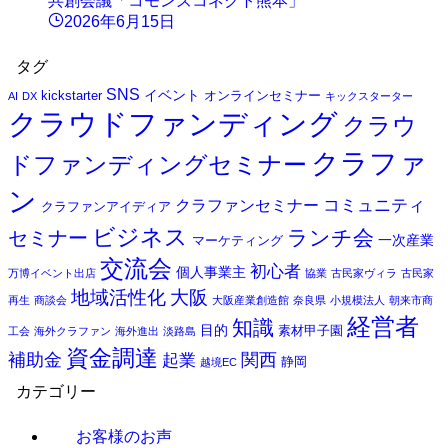
共創会議「コモンズコネクト熊本」
2026年6月15日
タグ
SNS
イベント
kickstarter
オンラインセミナー
AI
DX
キックスターター
クラウドファンディング
クラウ
クラファ
ドファンディングセミナー
ン
コミュニティ
クラファンセミナー
クラファンアイディア
ビジネス
セミナー
ランチ会
一次産業
マーケティング
交流会
初心者
個人事業主
万博イベント出店
協業
古民家ヴィラ
古民家
地域活性化
大阪
再生
商談会
大阪産業創造館
奈良県
小規模法人
朝来市商
経営者
知識
目的
素材甲子園
工会
海外クラファン
海外進出
淡路島
資金調達
補助金
関西
起業
静岡
越境EC
カテゴリー
お客様のお声