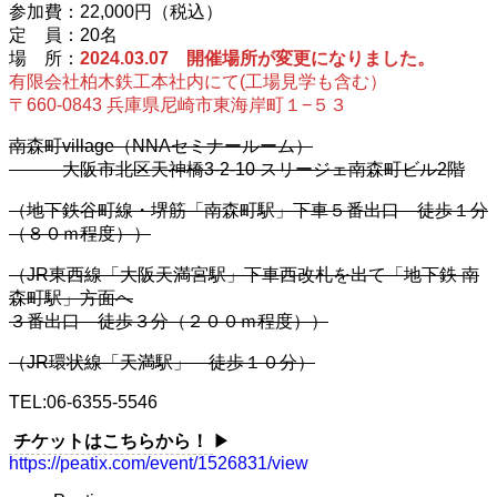
参加費：22,000円（税込）
定 員：20名
場 所：
2024.03.07 開催場所が変更になりました。
有限会社柏木鉄工本社内にて(工場見学も含む）
〒660-0843 兵庫県尼崎市東海岸町１−５３
南森町village（NNAセミナールーム）
大阪市北区天神橋3-2-10 スリージェ南森町ビル2階
（地下鉄谷町線・堺筋「南森町駅」下車５番出口 徒歩１分
（８０ｍ程度））
（JR東西線「大阪天満宮駅」下車西改札を出て「地下鉄 南
森町駅」方面へ
３番出口 徒歩３分（２００ｍ程度））
（JR環状線「天満駅」 徒歩１０分）
TEL:06-6355-5546
チケットはこちらから！
▶
https://peatix.com/event/1526831/view